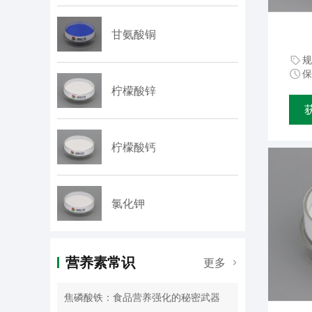
甘氨酸铜
规
保
柠檬酸锌
柠檬酸钙
氯化钾
营养素常识
更多
焦磷酸铁：食品营养强化的秘密武器