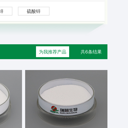
锌
硫酸锌
为我推荐产品
共6条结果